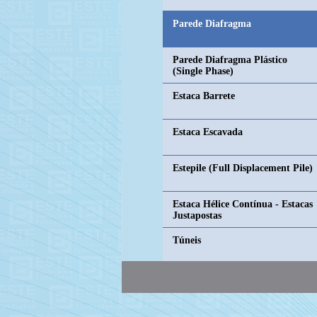
Parede Diafragma
Parede Diafragma Plástico
(Single Phase)
Estaca Barrete
Estaca Escavada
Estepile (Full Displacement Pile)
Estaca Hélice Contínua - Estacas
Justapostas
Túneis
Geodreno e Geodreno a Vácuo
Jet Grouting