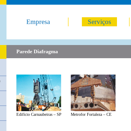
Empresa
Serviços
sale jerseys
T-Shirt - Navy Blue,Youth New England Patriots Camo Sub
Parede Diafragma
e
Edifício Carnaubeiras – SP
Metrofor Fortaleza – CE