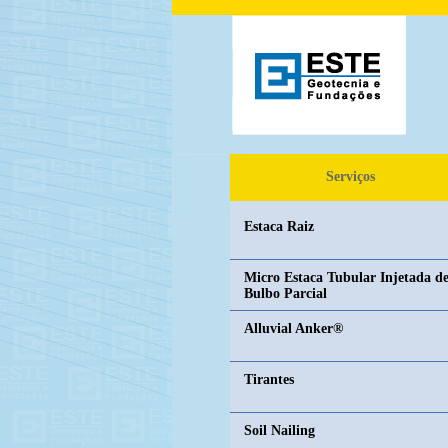
Chicago Bears Preschool Team Logo
whole
Serviços
Estaca Raiz
Micro Estaca Tubular Injetada d
Bulbo Parcial
Alluvial Anker®
Tirantes
Soil Nailing