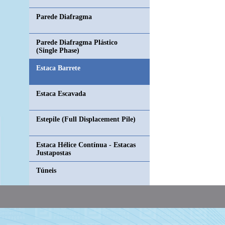
Parede Diafragma
Parede Diafragma Plástico
(Single Phase)
Estaca Barrete
Estaca Escavada
Estepile (Full Displacement Pile)
Estaca Hélice Contínua - Estacas
Justapostas
Túneis
Geodreno e Geodreno a Vácuo
Jet Grouting