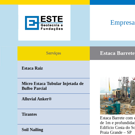
Empresa
'47 Brand Houston Texans Youth Hot Streak Adjustable Hat - Red/Na
Estaca Barrete
Serviços
Estaca Raiz
Micro Estaca Tubular Injetada de
Bulbo Parcial
Alluvial Anker®
Tirantes
Estaca Barrete com 
de 1m e profundida
Edifício Costa do S
Soil Nailing
Praia Grande – SP