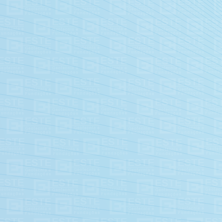
Rotocrete (Deep Soil Mixing)
CGC (Compaction Grouting
Column)
Estaca de Brita - Estaca de Areia -
Ringtrac
Injeção e consolidação de Solos
Congelamento de Solos