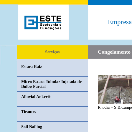
Empresa
Nike New Orleans Saints Women's Endzone Performance V-
Congelamento 
Serviços
Cheap Jerseys china
Long Sleeve Boatneck T-Shirt
Estaca Raiz
Micro Estaca Tubular Injetada de
Bulbo Parcial
Alluvial Anker®
Rhodia – S.B.Camp
Tirantes
Soil Nailing