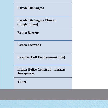
Parede Diafragma
Parede Diafragma Plástico
(Single Phase)
Estaca Barrete
Estaca Escavada
Estepile (Full Displacement Pile)
Estaca Hélice Contínua - Estacas
Justapostas
Túneis
Geodreno e Geodreno a Vácuo
Jet Grouting