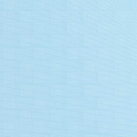
Rotocrete (Deep Soil Mixing)
CGC (Compaction Grouting
Column)
Estaca de Brita - Estaca de Areia -
Ringtrac
Injeção e consolidação de Solos
Congelamento de Solos